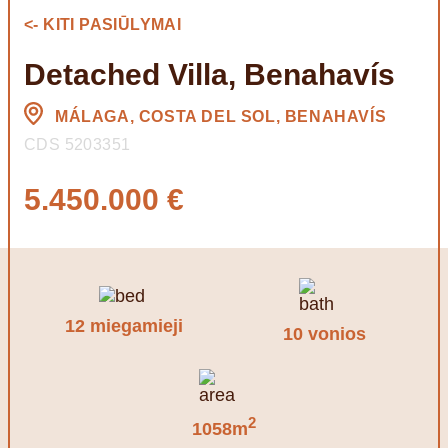
<- KITI PASIŪLYMAI
Detached Villa, Benahavís
MÁLAGA, COSTA DEL SOL, BENAHAVÍS
CDS 5203351
5.450.000 €
12 miegamieji
10 vonios
2
1058m