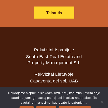
Teirautis
Rekvizitai Ispanijoje
South East Real Estate and
Property Management S.L
Rekvizitai Lietuvoje
Casaventa del sol, UAB
Naudojame slapukus siekdami užtikrinti, kad mūsų svetainėje
suteiktų jums geriausią patirtį. Jei ir toliau naudositės šia
2026 © Casaventa del sol
svetaine, manysime, kad esate ja patenkinti.