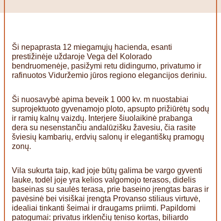
Ši nepaprasta 12 miegamųjų hacienda, esanti
prestižinėje uždaroje Vega del Kolorado
bendruomenėje, pasižymi retu didingumo, privatumo ir
rafinuotos Viduržemio jūros regiono elegancijos deriniu.
Ši nuosavybė apima beveik 1 000 kv. m nuostabiai
suprojektuoto gyvenamojo ploto, apsupto prižiūrėtų sodų
ir ramių kalnų vaizdų. Interjere šiuolaikinė prabanga
dera su nesenstančiu andalūzišku žavesiu, čia rasite
šviesių kambarių, erdvių salonų ir elegantiškų pramogų
zonų.
Vila sukurta taip, kad joje būtų galima be vargo gyventi
lauke, todėl joje yra kelios valgomojo terasos, didelis
baseinas su saulės terasa, prie baseino įrengtas baras ir
pavėsinė bei visiškai įrengta Provanso stiliaus virtuvė,
idealiai tinkanti šeimai ir draugams priimti. Papildomi
patogumai: privatus irklenčių teniso kortas, biliardo