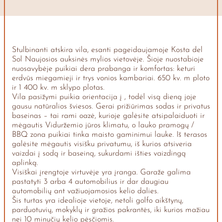
Stulbinanti atskira vila, esanti pageidaujamoje Kosta del
Sol Naujosios auksinės mylios vietovėje. Šioje nuostabioje
nuosavybėje puikiai dera prabanga ir komfortas: keturi
erdvūs miegamieji ir trys vonios kambariai. 650 kv. m ploto
ir 1 400 kv. m sklypo plotas.
Vila pasižymi puikia orientacija į , todėl visą dieną joje
gausu natūralios šviesos. Gerai prižiūrimas sodas ir privatus
baseinas – tai rami oazė, kurioje galėsite atsipalaiduoti ir
mėgautis Viduržemio jūros klimatu, o lauko pramogų /
BBQ zona puikiai tinka maisto gaminimui lauke. Iš terasos
galėsite mėgautis visišku privatumu, iš kurios atsiveria
vaizdai į sodą ir baseiną, sukurdami išties vaizdingą
aplinką.
Visiškai įrengtoje virtuvėje yra įranga. Garaže galima
pastatyti 3 arba 4 automobilius ir dar daugiau
automobilių ant važiuojamosios kelio dalies.
Šis turtas yra idealioje vietoje, netoli golfo aikštynų,
parduotuvių, mokyklų ir gražios pakrantės, iki kurios mažiau
nei 10 minučių kelio pėsčiomis.