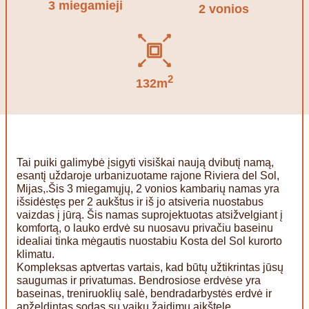
3 miegamieji
2 vonios
2
132m
Tai puiki galimybė įsigyti visiškai naują dvibutį namą,
esantį uždaroje urbanizuotame rajone Riviera del Sol,
Mijas,.Šis 3 miegamųjų, 2 vonios kambarių namas yra
išsidėstęs per 2 aukštus ir iš jo atsiveria nuostabus
vaizdas į jūrą. Šis namas suprojektuotas atsižvelgiant į
komfortą, o lauko erdvė su nuosavu privačiu baseinu
idealiai tinka mėgautis nuostabiu Kosta del Sol kurorto
klimatu.
Kompleksas aptvertas vartais, kad būtų užtikrintas jūsų
saugumas ir privatumas. Bendrosiose erdvėse yra
baseinas, treniruoklių salė, bendradarbystės erdvė ir
apželdintas sodas su vaikų žaidimų aikštele.