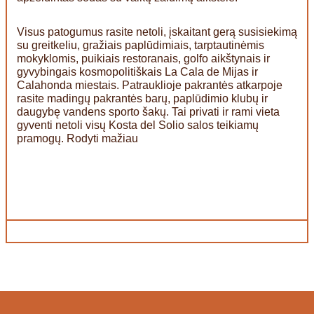
Visus patogumus rasite netoli, įskaitant gerą susisiekimą
su greitkeliu, gražiais paplūdimiais, tarptautinėmis
mokyklomis, puikiais restoranais, golfo aikštynais ir
gyvybingais kosmopolitiškais La Cala de Mijas ir
Calahonda miestais. Patrauklioje pakrantės atkarpoje
rasite madingų pakrantės barų, paplūdimio klubų ir
daugybę vandens sporto šakų. Tai privati ir rami vieta
gyventi netoli visų Kosta del Solio salos teikiamų
pramogų. Rodyti mažiau