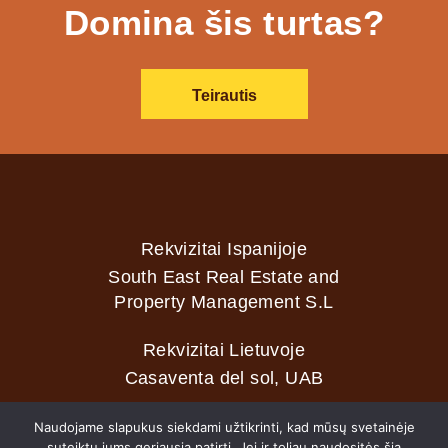
Domina šis turtas?
Teirautis
Rekvizitai Ispanijoje
South East Real Estate and
Property Management S.L
Rekvizitai Lietuvoje
Casaventa del sol, UAB
Naudojame slapukus siekdami užtikrinti, kad mūsų svetainėje
suteiktų jums geriausią patirtį. Jei ir toliau naudositės šia