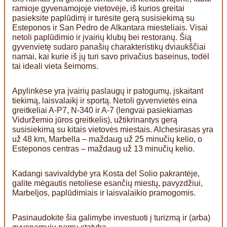
ramioje gyvenamojoje vietovėje, iš kurios greitai
pasieksite paplūdimį ir turėsite gerą susisiekimą su
Esteponos ir San Pedro de Alkantara miesteliais. Visai
netoli paplūdimio ir įvairių klubų bei restoranų. Šią
gyvenvietę sudaro panašių charakteristikų dviaukščiai
namai, kai kurie iš jų turi savo privačius baseinus, todėl
tai ideali vieta šeimoms.
Apylinkėse yra įvairių paslaugų ir patogumų, įskaitant
tiekimą, laisvalaikį ir sportą. Netoli gyvenvietės eina
greitkeliai A-P7, N-340 ir A-7 (lengvai pasiekiamas
Viduržemio jūros greitkelis), užtikrinantys gerą
susisiekimą su kitais vietovės miestais. Alchesirasas yra
už 48 km, Marbella – maždaug už 25 minučių kelio, o
Esteponos centras – maždaug už 13 minučių kelio.
Kadangi savivaldybė yra Kosta del Solio pakrantėje,
galite mėgautis netoliese esančių miestų, pavyzdžiui,
Marbeljos, paplūdimiais ir laisvalaikio pramogomis.
Pasinaudokite šia galimybe investuoti į turizmą ir (arba)