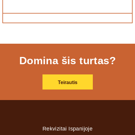
Domina šis turtas?
Teirautis
Rekvizitai Ispanijoje