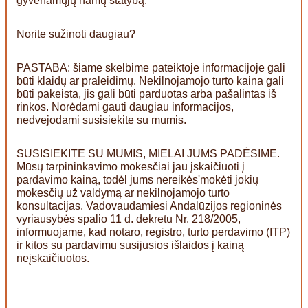
gyvenamųjų namų statybą.
Norite sužinoti daugiau?
PASTABA: šiame skelbime pateiktoje informacijoje gali
būti klaidų ar praleidimų. Nekilnojamojo turto kaina gali
būti pakeista, jis gali būti parduotas arba pašalintas iš
rinkos. Norėdami gauti daugiau informacijos,
nedvejodami susisiekite su mumis.
SUSISIEKITE SU MUMIS, MIELAI JUMS PADĖSIME.
Mūsų tarpininkavimo mokesčiai jau įskaičiuoti į
pardavimo kainą, todėl jums nereikės'mokėti jokių
mokesčių už valdymą ar nekilnojamojo turto
konsultacijas. Vadovaudamiesi Andalūzijos regioninės
vyriausybės spalio 11 d. dekretu Nr. 218/2005,
informuojame, kad notaro, registro, turto perdavimo (ITP)
ir kitos su pardavimu susijusios išlaidos į kainą
neįskaičiuotos.