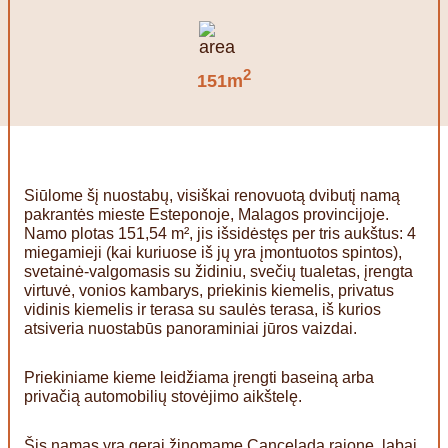
2
151m
Siūlome šį nuostabų, visiškai renovuotą dvibutį namą
pakrantės mieste Esteponoje, Malagos provincijoje.
Namo plotas 151,54 m², jis išsidėstęs per tris aukštus: 4
miegamieji (kai kuriuose iš jų yra įmontuotos spintos),
svetainė-valgomasis su židiniu, svečių tualetas, įrengta
virtuvė, vonios kambarys, priekinis kiemelis, privatus
vidinis kiemelis ir terasa su saulės terasa, iš kurios
atsiveria nuostabūs panoraminiai jūros vaizdai.
Priekiniame kieme leidžiama įrengti baseiną arba
privačią automobilių stovėjimo aikštelę.
Šis namas yra gerai žinomame Cancelada rajone, labai