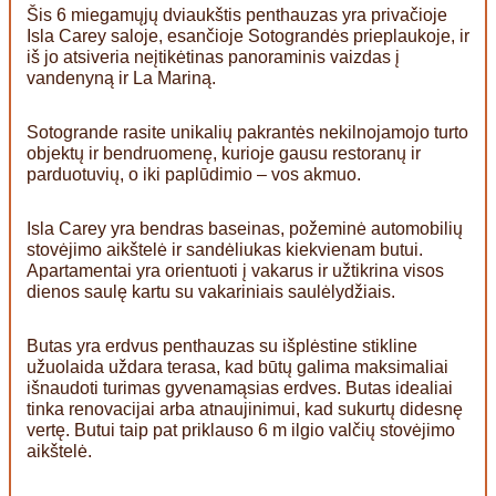
Šis 6 miegamųjų dviaukštis penthauzas yra privačioje
Isla Carey saloje, esančioje Sotograndės prieplaukoje, ir
iš jo atsiveria neįtikėtinas panoraminis vaizdas į
vandenyną ir La Mariną.
Sotogrande rasite unikalių pakrantės nekilnojamojo turto
objektų ir bendruomenę, kurioje gausu restoranų ir
parduotuvių, o iki paplūdimio – vos akmuo.
Isla Carey yra bendras baseinas, požeminė automobilių
stovėjimo aikštelė ir sandėliukas kiekvienam butui.
Apartamentai yra orientuoti į vakarus ir užtikrina visos
dienos saulę kartu su vakariniais saulėlydžiais.
Butas yra erdvus penthauzas su išplėstine stikline
užuolaida uždara terasa, kad būtų galima maksimaliai
išnaudoti turimas gyvenamąsias erdves. Butas idealiai
tinka renovacijai arba atnaujinimui, kad sukurtų didesnę
vertę. Butui taip pat priklauso 6 m ilgio valčių stovėjimo
aikštelė.