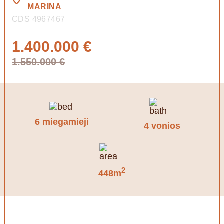
MARINA
CDS 4967467
1.400.000 €
1.550.000 €
6 miegamieji
4 vonios
2
448m