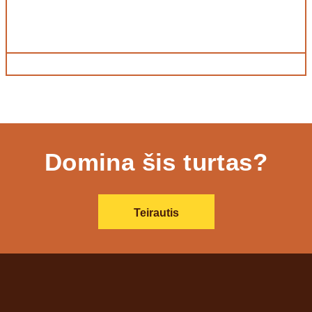
Domina šis turtas?
Teirautis