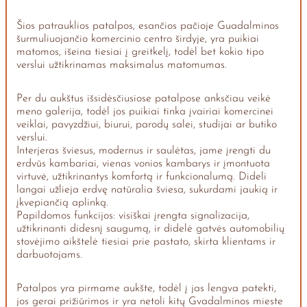
Šios patrauklios patalpos, esančios pačioje Guadalminos
šurmuliuojančio komercinio centro širdyje, yra puikiai
matomos, išeina tiesiai į greitkelį, todėl bet kokio tipo
verslui užtikrinamas maksimalus matomumas.
Per du aukštus išsidėsčiusiose patalpose anksčiau veikė
meno galerija, todėl jos puikiai tinka įvairiai komercinei
veiklai, pavyzdžiui, biurui, parodų salei, studijai ar butiko
verslui.
Interjeras šviesus, modernus ir saulėtas, jame įrengti du
erdvūs kambariai, vienas vonios kambarys ir įmontuota
virtuvė, užtikrinantys komfortą ir funkcionalumą. Dideli
langai užlieja erdvę natūralia šviesa, sukurdami jaukią ir
įkvepiančią aplinką.
Papildomos funkcijos: visiškai įrengta signalizacija,
užtikrinanti didesnį saugumą, ir didelė gatvės automobilių
stovėjimo aikštelė tiesiai prie pastato, skirta klientams ir
darbuotojams.
Patalpos yra pirmame aukšte, todėl į jas lengva patekti,
jos gerai prižiūrimos ir yra netoli kitų Gvadalminos mieste