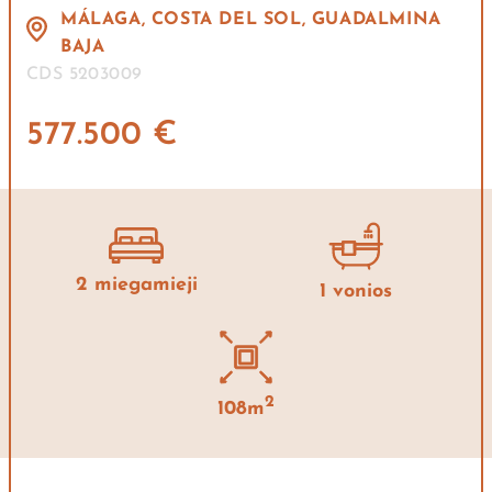
MÁLAGA, COSTA DEL SOL, GUADALMINA
BAJA
CDS 5203009
577.500 €
2 miegamieji
1 vonios
2
108m