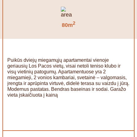
2
80m
Puikūs dviejų miegamųjų apartamentai vienoje
geriausių Los Pacos vietų, visai netoli teniso klubo ir
visų vietinių patogumų. Apartamentuose yra 2
miegamieji, 2 vonios kambariai, svetainė – valgomasis,
įrengta ir aprūpinta virtuvė, didelė terasa su vaizdu į jūrą.
Modernus pastatas. Bendras baseinas ir sodai. Garažo
vieta įskaičiuota į kainą