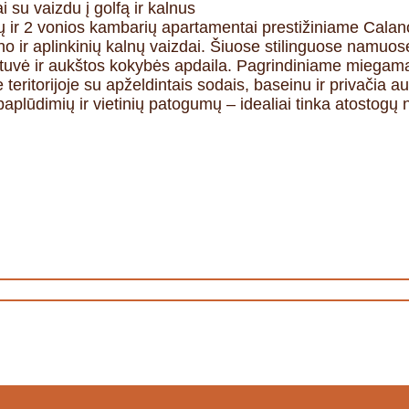
u vaizdu į golfą ir kalnus
ir 2 vonios kambarių apartamentai prestižiniame Calanov
o ir aplinkinių kalnų vaizdai. Šiuose stilinguose namuos
virtuvė ir aukštos kokybės apdaila. Pagrindiniame miega
 teritorijoje su apželdintais sodais, baseinu ir privačia a
 paplūdimių ir vietinių patogumų – idealiai tinka atostogų