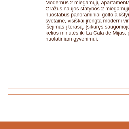
Modernūs 2 miegamųjų apartamentai s
Gražūs naujos statybos 2 miegamųjų 
nuostabūs panoraminiai golfo aikštyn
svetainė, visiškai įrengta moderni 
išėjimas į terasą. Įsikūręs saugomoje
kelios minutės iki La Cala de Mijas,
nuolatiniam gyvenimui.