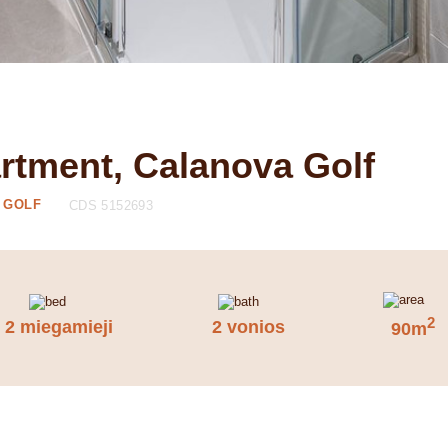
rtment, Calanova Golf
 GOLF
CDS 5152693
2
2 miegamieji
2 vonios
90m