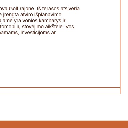
a Golf rajone. Iš terasos atsiveria
e įrengta atviro išplanavimo
majame yra vonios kambarys ir
utomobilių stovėjimo aikštele. Vos
 namams, investicijoms ar