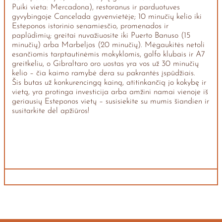
Puiki vieta: Mercadona), restoranus ir parduotuves
gyvybingoje Cancelada gyvenvietėje; 10 minučių kelio iki
Esteponos istorinio senamiesčio, promenados ir
paplūdimių; greitai nuvažiuosite iki Puerto Banuso (15
minučių) arba Marbeljos (20 minučių). Mėgaukitės netoli
esančiomis tarptautinėmis mokyklomis, golfo klubais ir A7
greitkeliu, o Gibraltaro oro uostas yra vos už 30 minučių
kelio – čia kaimo ramybė dera su pakrantės įspūdžiais.
Šis butas už konkurencingą kainą, atitinkančią jo kokybę ir
vietą, yra protinga investicija arba amžini namai vienoje iš
geriausių Esteponos vietų – susisiekite su mumis šiandien ir
susitarkite dėl apžiūros!