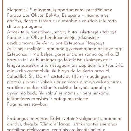
Elegantiški 2 miegamųjų apartamentai prestižiniame
Parque Los Olivos, Bel-Air, Estepona – marmurinės
grindys, dengta terasa su nuostabiais vaizdais ir kurorto
stiliaus patogumai!
Atraskite šį nuostabiai įrengtą butą išskirtinėje uždaroje
Parque Los Olivos bendruomenėje, įsikūrusioje
geidžiamame Bel-Air rajone Esteponos Naujojoje
Auksinėje mylioje – ramiame gyvenamajame anklave tarp
Esteponos ir Marbeljos, garsėjančiame ramia aplinka, El
Paraíso ir Los Flamingos golfo aikštynų kaimynyste ir
lengvu susisiekimu su nesugadintais paplūdimiais (vos 5-10
min. kelio automobiliu iki Playa de la Rada arba El
Saladillo). Šis 130 m² užstatytas (115 m² naudingasis
plotas), į rytus ir vakarus orientuotas pirmojo aukšto turtas
yra tikras perlas, siūlantis aukštos kokybės apdailą ir
gyvenimo būdą “iki raktų” šeimoms ar pensininkams,
ieškantiems ramybės ir patogumo mieste.
Pagrindinės savybės:
Prabangus interjeras: Erdvi svetainė-valgomasis, marmuro
grindys, dvigubi “Climalit” langai, užtikrinantys energijos
vartojimo efektyvumą, centrinis oro kondicionierius