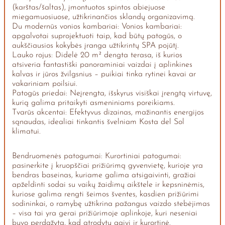
(karštas/šaltas), įmontuotos spintos abiejuose
miegamuosiuose, užtikrinančios sklandų organizavimą.
Du modernūs vonios kambariai: Vonios kambariai:
apgalvotai suprojektuoti taip, kad būtų patogūs, o
aukščiausios kokybės įranga užtikrintų SPA pojūtį.
Lauko rojus: Didelė 20 m² dengta terasa, iš kurios
atsiveria fantastiški panoraminiai vaizdai į aplinkines
kalvas ir jūros žvilgsnius – puikiai tinka rytinei kavai ar
vakariniam poilsiui.
Patogūs priedai: Neįrengta, išskyrus visiškai įrengtą virtuvę,
kurią galima pritaikyti asmeniniams poreikiams.
Tvarūs akcentai: Efektyvus dizainas, mažinantis energijos
sąnaudas, idealiai tinkantis švelniam Kosta del Sol
klimatui.
Bendruomenės patogumai: Kurortiniai patogumai:
pasinerkite į kruopščiai prižiūrimą gyvenvietę, kurioje yra
bendras baseinas, kuriame galima atsigaivinti, gražiai
apželdinti sodai su vaikų žaidimų aikštele ir kepsninėmis,
kuriose galima rengti šeimos šventes, kasdien prižiūrimi
sodininkai, o ramybę užtikrina pažangus vaizdo stebėjimas
– visa tai yra gerai prižiūrimoje aplinkoje, kuri neseniai
buvo perdažyta, kad atrodytų gaivi ir kurortinė.