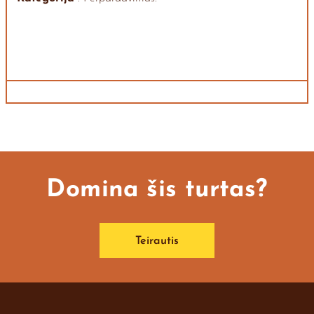
Domina šis turtas?
Teirautis