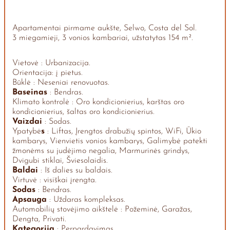
Apartamentai pirmame aukšte, Selwo, Costa del Sol.
3 miegamieji, 3 vonios kambariai, užstatytas 154 m².
Vietovė : Urbanizacija.
Orientacija: į pietus.
Būklė : Neseniai renovuotas.
Baseinas
: Bendras.
Klimato kontrolė : Oro kondicionierius, karštas oro
kondicionierius, šaltas oro kondicionierius.
Vaizdai
: Sodas.
Ypatybė
s
: Liftas, Įrengtos drabužių spintos, WiFi, Ūkio
kambarys, Vienvietis vonios kambarys, Galimybė patekti
žmonėms su judėjimo negalia, Marmurinės grindys,
Dvigubi stiklai, Šviesolaidis.
Baldai
: Iš dalies su baldais.
Virtuvė : visiškai įrengta.
Sodas
: Bendras.
Apsauga
: Uždaras kompleksas.
Automobilių stovėjimo aikštelė : Požeminė, Garažas,
Dengta, Privati.
Kategorija
: Perpardavimas.