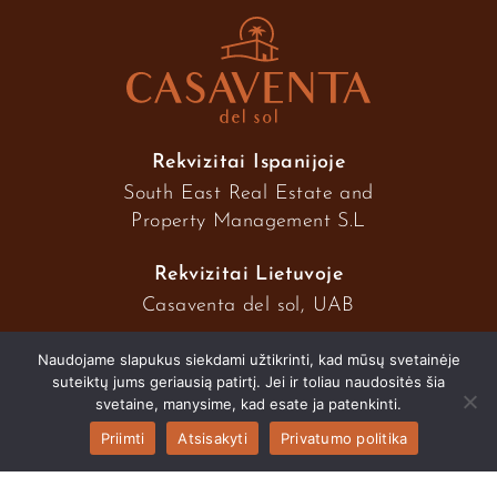
Rekvizitai Ispanijoje
South East Real Estate and
Property Management S.L
Rekvizitai Lietuvoje
Casaventa del sol, UAB
Naudojame slapukus siekdami užtikrinti, kad mūsų svetainėje
suteiktų jums geriausią patirtį. Jei ir toliau naudositės šia
2026 © Casaventa del sol
svetaine, manysime, kad esate ja patenkinti.
Priimti
Atsisakyti
Privatumo politika